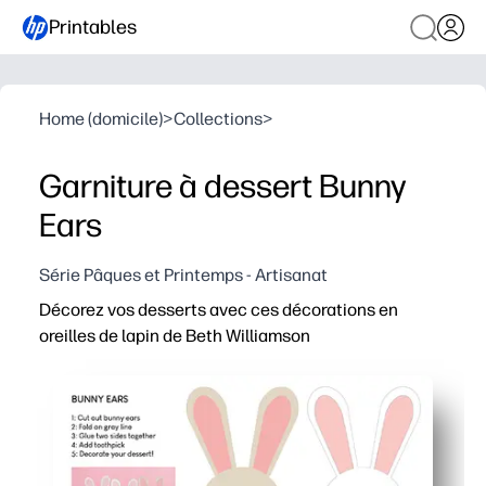
Printables
Home (domicile)
>
Collections
>
Garniture à dessert Bunny
Ears
Série Pâques et Printemps - Artisanat
Décorez vos desserts avec ces décorations en
oreilles de lapin de Beth Williamson
Pourquoi ça marche
Imprimez, coupez et adhérez sur des cure-dents - vous 
Élevant instantanément les cupcakes, les gâteaux et les
Temps de bricolage adapté aux enfants - pratiquez les 
Polyvalent et durable - utilisez du papier cartonné ou du 