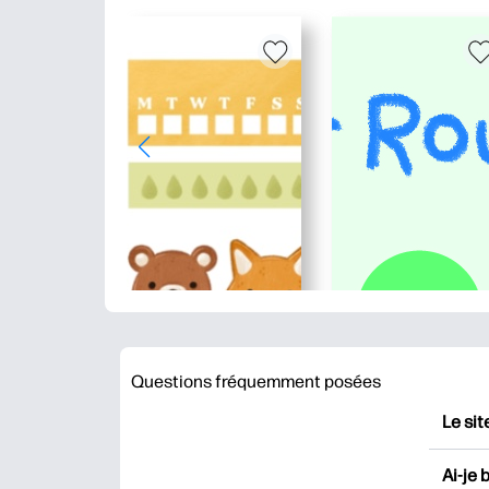
Questions fréquemment posées
Le sit
HP Pr
Ai-je 
impri