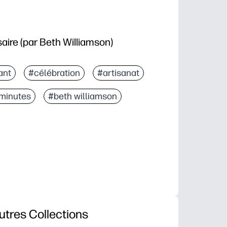
aire (par Beth Williamson)
ant
#célébration
#artisanat
 minutes
#beth williamson
utres Collections