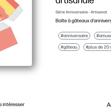
artisanale
Série Anniversaire - Artisanat
Boîte à gâteaux d'annivers
#anniversaire
#amus
#gâteau
#plus de 20
A
 intéresser