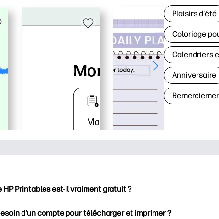
Plaisirs d'été
Coloriage pou
Calendriers e
Anniversaire
Remerciemen
e HP Printables est-il vraiment gratuit ?
intables propose plus de 2500 documents imprimables gratuits 
besoin d'un compte pour télécharger et imprimer ?
mer. Découvrez des pages de coloriage populaires, des fiches d