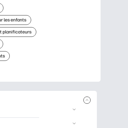
r les enfants
t planificateurs
ts
à télécharger et à
’apprentissage