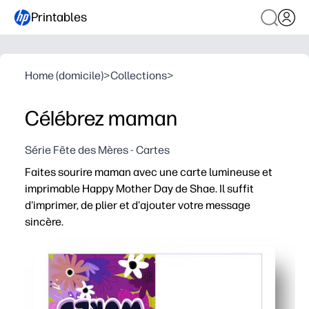
Printables
Home (domicile)
>
Collections
>
Célébrez maman
Série Fête des Mères - Cartes
Faites sourire maman avec une carte lumineuse et
imprimable Happy Mother Day de Shae. Il suffit
d'imprimer, de plier et d'ajouter votre message
sincère.
Pourquoi ça marche
Commodité sans préparation : imprimez à la maison, pliez 
Pour les enfants - beaucoup d'espace à l'intérieur pour l
Impression flexible - fonctionne avec du papier à lettre