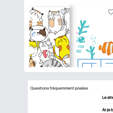
Questions fréquemment posées
Le sit
HP Pr
Ai-je 
impri