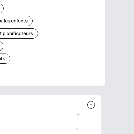
r les enfants
t planificateurs
ts
à télécharger et à
’apprentissage