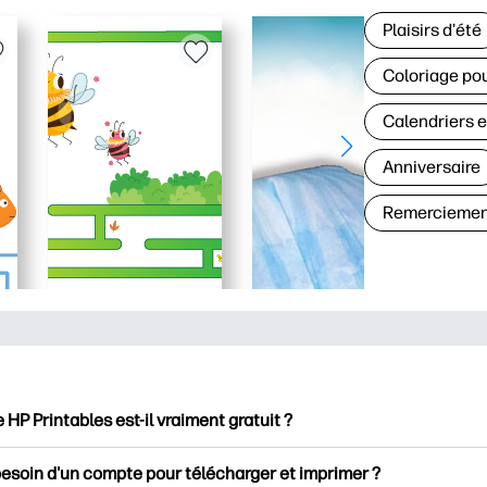
Plaisirs d'été
Coloriage pou
Calendriers e
Anniversaire
Remerciemen
e HP Printables est-il vraiment gratuit ?
intables propose plus de 2500 documents imprimables gratuits 
besoin d'un compte pour télécharger et imprimer ?
mer. Découvrez des pages de coloriage populaires, des fiches d