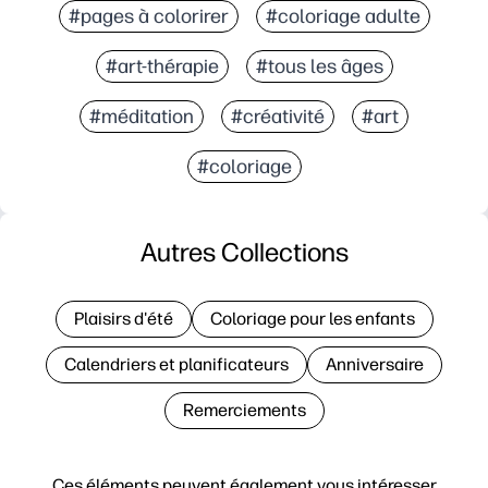
#pages à colorirer
#coloriage adulte
#art-thérapie
#tous les âges
#méditation
#créativité
#art
#coloriage
Autres Collections
Plaisirs d'été
Coloriage pour les enfants
Calendriers et planificateurs
Anniversaire
Remerciements
Ces éléments peuvent également vous intéresser