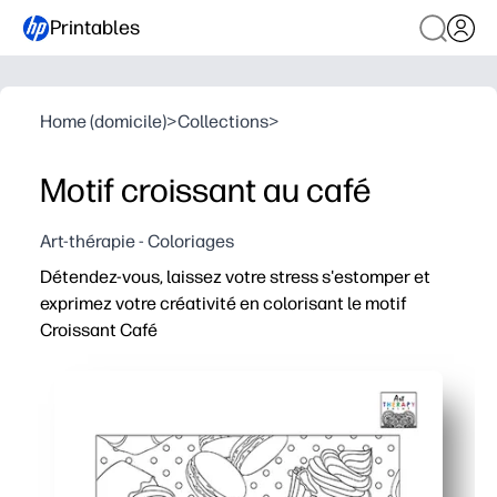
Printables
Home (domicile)
>
Collections
>
Motif croissant au café
Art-thérapie - Coloriages
Détendez-vous, laissez votre stress s'estomper et
exprimez votre créativité en colorisant le motif
Croissant Café
Pourquoi ça marche
Vous obtenez une coloration sans préparation, à imprimer 
Un motif confortable de café et de croissant rend la col
Convient aux horaires chargés - utilisable pour les fini
La conception pratique d'une page s'imprime sur une let