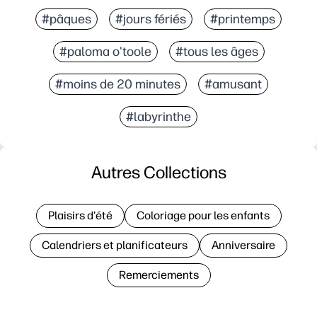
#pâques
#jours fériés
#printemps
#paloma o'toole
#tous les âges
#moins de 20 minutes
#amusant
#labyrinthe
Autres Collections
Plaisirs d'été
Coloriage pour les enfants
Calendriers et planificateurs
Anniversaire
Remerciements