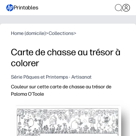
Printables
Home (domicile)
>
Collections
>
Carte de chasse au trésor à
colorer
Série Pâques et Printemps - Artisanat
Couleur sur cette carte de chasse au trésor de
Paloma O'Toole
Pourquoi ça marche
Un plaisir à imprimer et à utiliser qui allie la colorati
Renforcer la concentration, la résolution de problèmes e
Convient à la maison, en classe ou en déplacement - par
Facile à différencier - ajoutez des défis de temps, joue