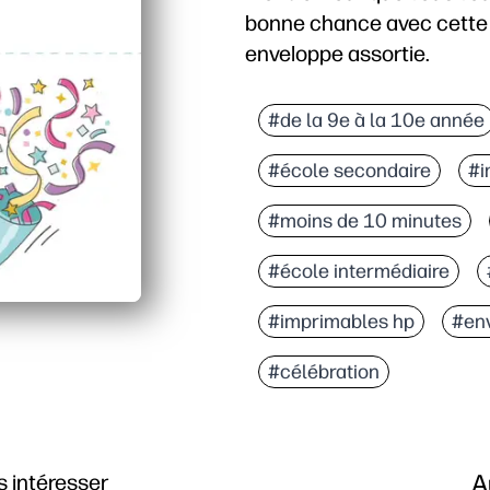
bonne chance avec cette 
enveloppe assortie.
Pourquoi ça marche
Prêt-à-porter : vous po
#de la 9e à la 10e année
Facile à personnaliser -
#école secondaire
#i
Finition coordonnée - l'
Idéal pour la classe et l
#moins de 10 minutes
#école intermédiaire
#imprimables hp
#env
#célébration
A
 intéresser