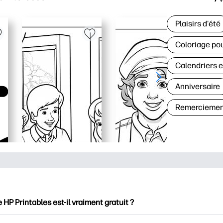
Plaisirs d'été
Coloriage pou
Calendriers e
Anniversaire
Remerciemen
e HP Printables est-il vraiment gratuit ?
intables propose plus de 2500 documents imprimables gratuits 