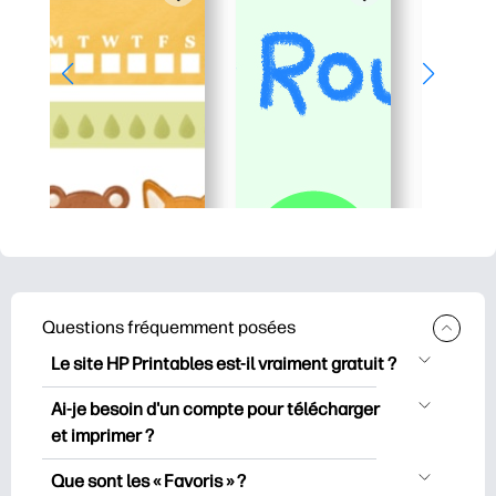
Questions fréquemment posées
Le site HP Printables est-il vraiment gratuit ?
HP Printables propose plus de 2500
Ai-je besoin d'un compte pour télécharger
documents imprimables gratuits à
et imprimer ?
télécharger et à imprimer. Découvrez
Vous pouvez explorer et imprimer sans
des pages de coloriage populaires, des
Que sont les « Favoris » ?