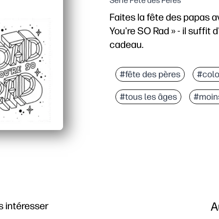
Série Fête des Pères
Faites la fête des papas a
You're SO Rad » - il suffit d
cadeau.
Pourquoi ça marche
Pas de préparation - vo
#fête des pères
#colo
Créativité stimulée par 
#tous les âges
#moin
S'adapte à n'importe que
Prêt pour le souvenir - 
A
 intéresser