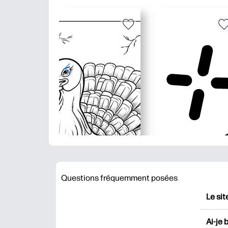
Questions fréquemment posées
Le sit
HP Pr
Ai-je 
impri