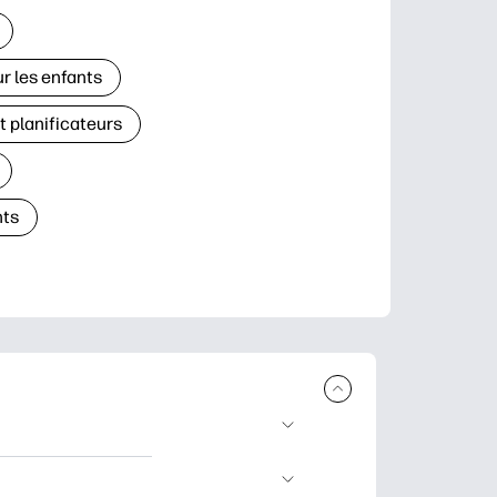
r les enfants
t planificateurs
ts
à télécharger et à
’apprentissage