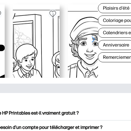
Plaisirs d'été
Coloriage pou
Calendriers e
Anniversaire
Remerciemen
e HP Printables est-il vraiment gratuit ?
intables propose plus de 2500 documents imprimables gratuits 
besoin d'un compte pour télécharger et imprimer ?
mer. Découvrez des pages de coloriage populaires, des fiches d