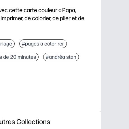
vec cette carte couleur « Papa,
'imprimer, de colorier, de plier et de
us avez une carte sincère en quelques minutes et vo
riage
#pages à colorirer
les enfants - des lignes audacieuses invitent à colore
s de 20 minutes
#andréa stan
l cadre - vous pouvez l'utiliser en classe, à la mai
vous ajoutez une note personnelle à l'intérieur pour 
utres Collections