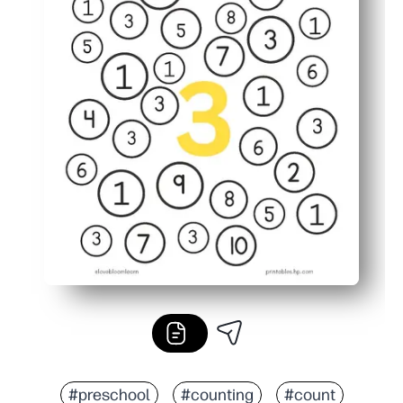
#preschool
#counting
#count