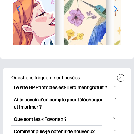
Questions fréquemment posées
Le site HP Printables est-il vraiment gratuit ?
HP Printables propose plus de 2500
Ai-je besoin d'un compte pour télécharger
documents imprimables gratuits à
et imprimer ?
télécharger et à imprimer. Découvrez
Vous pouvez explorer et imprimer sans
des pages de coloriage populaires, des
Que sont les « Favoris » ?
créer de compte. Mais en vous
fiches d’apprentissage ludiques, des
Les favoris sont votre réserve
connectant, vous pouvez enregistrer vos
Comment puis-je obtenir de nouveaux
activités de bricolage, des cartes pour