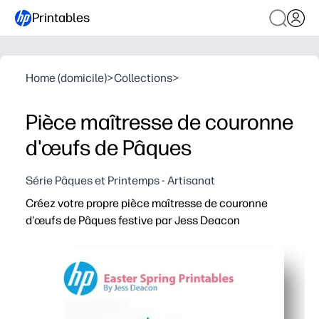
Printables
Home (domicile)
>
Collections
>
Pièce maîtresse de couronne
d'œufs de Pâques
Série Pâques et Printemps - Artisanat
Créez votre propre pièce maîtresse de couronne
d'œufs de Pâques festive par Jess Deacon
Pourquoi ça marche
Imprimez, coupez et collez - aucune préparation et une 
Envie les enfants avec des œufs et des motifs brillants -
Renforce la motricité fine et la capacité de suivre les 
Décor prêt à être présenté : accrochez-vous à une porte