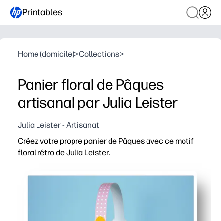
Printables
Home (domicile)
>
Collections
>
Panier floral de Pâques
artisanal par Julia Leister
Julia Leister - Artisanat
Créez votre propre panier de Pâques avec ce motif
floral rétro de Julia Leister.
Pourquoi ça marche
Imprimez, découpez et assemblez en quelques minutes - 
Des marches adaptées aux enfants avec des lignes de pl
Solide sur papier cartonné - peut contenir des bonbons,
L'art floral rétro offre un style printanier instantané 