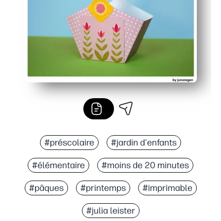
#préscolaire
#jardin d'enfants
#élémentaire
#moins de 20 minutes
#pâques
#printemps
#imprimable
#julia leister