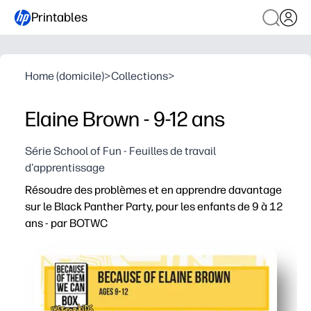
Printables
Home (domicile)
>
Collections
>
Elaine Brown - 9-12 ans
Série School of Fun - Feuilles de travail
d'apprentissage
Résoudre des problèmes et en apprendre davantage
sur le Black Panther Party, pour les enfants de 9 à 12
ans - par BOTWC
Pourquoi ça marche
Print-and-go - aucune préparation pour que vous puissiez
La résolution de problèmes rencontre l'histoire - les én
Contenu factuel adapté aux enfants qui encourage la pe