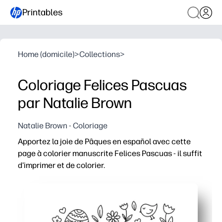
Printables
Home (domicile)
>
Collections
>
Coloriage Felices Pascuas
par Natalie Brown
Natalie Brown - Coloriage
Apportez la joie de Pâques en español avec cette
page à colorier manuscrite Felices Pascuas - il suffit
d'imprimer et de colorier.
Pourquoi ça marche
Vous cliquez sur l'imprimer-go - pas de préparation et 
Maintient l'engagement de vos apprenants grâce à des le
Vous aide à renforcer le vocabulaire des fêtes espagno