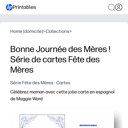
Printables
Home (domicile)
>
Collections
>
Bonne Journée des Mères !
Série de cartes Fête des
Mères
Série Fête des Mères - Cartes
Célébrez maman avec cette jolie carte en espagnol
de Maggie Ward
Pourquoi ça marche
Imprimez, pliez et signez - aucune préparation et aucu
En espagnol - parfait pour les familles bilingues, les ap