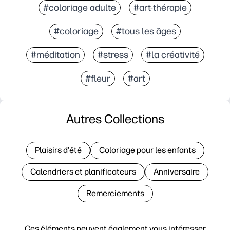
#coloriage adulte
#art-thérapie
#coloriage
#tous les âges
#méditation
#stress
#la créativité
#fleur
#art
Autres Collections
Plaisirs d'été
Coloriage pour les enfants
Calendriers et planificateurs
Anniversaire
Remerciements
Ces éléments peuvent également vous intéresser