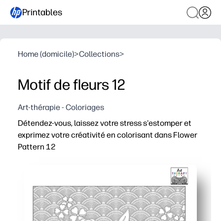
Printables
Home (domicile)
>
Collections
>
Motif de fleurs 12
Art-thérapie - Coloriages
Détendez-vous, laissez votre stress s'estomper et
exprimez votre créativité en colorisant dans Flower
Pattern 12
Pourquoi ça marche
Imprimez en quelques minutes - aucune préparation né
Les répétitions florales apaisantes vous aident à vous c
Permet un contrôle du moteur fin et une confiance dans l
Facile à partager - imprimez plusieurs copies pour les fr