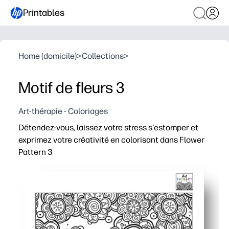
Printables
Home (domicile)
>
Collections
>
Motif de fleurs 3
Art-thérapie - Coloriages
Détendez-vous, laissez votre stress s'estomper et
exprimez votre créativité en colorisant dans Flower
Pattern 3
Pourquoi ça marche
Simplicité d'impression à l'emploi - aucune préparation,
Maintient les mains occupées et l'esprit concentré - les
Flexible pour tous les âges et tous les outils - utilise
Réimprimez au besoin - faites plusieurs copies pour les 