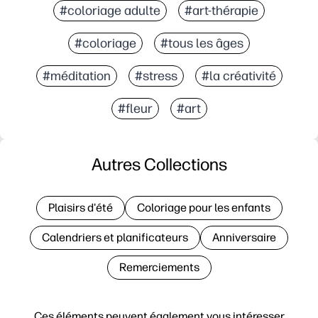
#coloriage adulte
#art-thérapie
#coloriage
#tous les âges
#méditation
#stress
#la créativité
#fleur
#art
Autres Collections
Plaisirs d'été
Coloriage pour les enfants
Calendriers et planificateurs
Anniversaire
Remerciements
Ces éléments peuvent également vous intéresser