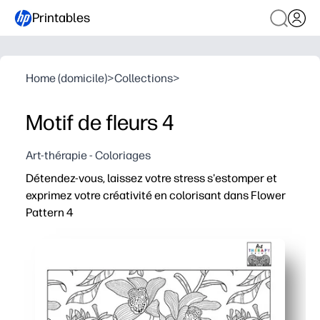
Printables
Home (domicile)
>
Collections
>
Motif de fleurs 4
Art-thérapie - Coloriages
Détendez-vous, laissez votre stress s'estomper et
exprimez votre créativité en colorisant dans Flower
Pattern 4
Pourquoi ça marche
Imprimez et partez avec des crayons, des crayons de co
Les détails floraux complexes vous permettent de rest
Vous développez la motricité fine et la pleine conscien
Vous pouvez l'utiliser pour les premières finissages, les 