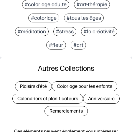
#coloriage adulte
#art-thérapie
#coloriage
#tous les âges
#méditation
#stress
#la créativité
#fleur
#art
Autres Collections
Plaisirs d'été
Coloriage pour les enfants
Calendriers et planificateurs
Anniversaire
Remerciements
Ces éléments peuvent également vous intéresser