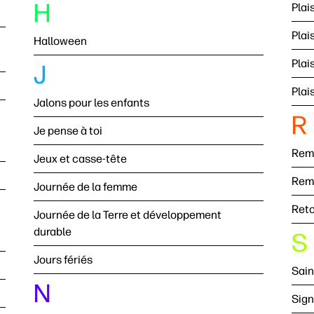
H
Plai
Plai
Halloween
Plai
J
Plai
Jalons pour les enfants
R
Je pense à toi
Rem
Jeux et casse-tête
Remi
Journée de la femme
Reto
Journée de la Terre et développement
durable
S
Jours fériés
Sain
N
Sign