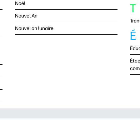
Noël
T
Nouvel An
Trans
Nouvel an lunaire
É
Édu
Étap
com