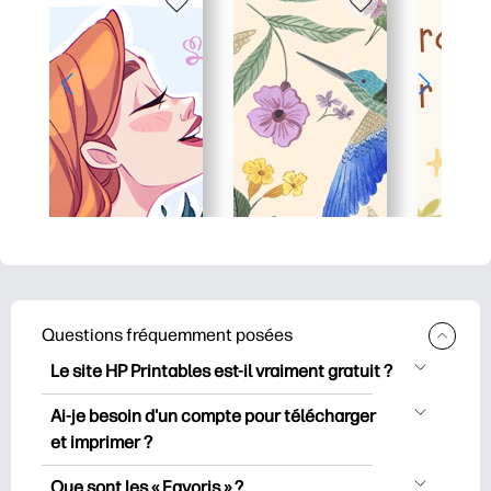
Questions fréquemment posées
Le site HP Printables est-il vraiment gratuit ?
HP Printables propose plus de 2500
Ai-je besoin d'un compte pour télécharger
documents imprimables gratuits à
et imprimer ?
télécharger et à imprimer. Découvrez
Vous pouvez explorer et imprimer sans
des pages de coloriage populaires, des
Que sont les « Favoris » ?