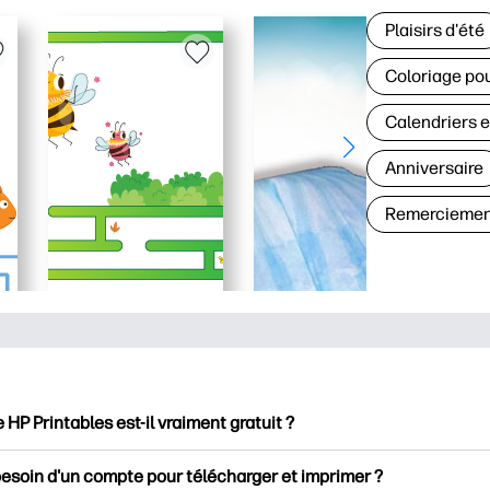
Plaisirs d'été
Coloriage pou
Calendriers e
Anniversaire
Remerciemen
e HP Printables est-il vraiment gratuit ?
intables propose plus de 2500 documents imprimables gratuits 
besoin d'un compte pour télécharger et imprimer ?
mer. Découvrez des pages de coloriage populaires, des fiches d