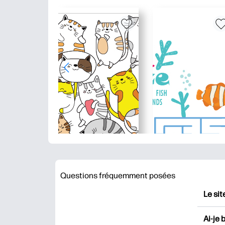
Questions fréquemment posées
Le sit
HP Pr
Ai-je 
impri