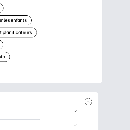
r les enfants
t planificateurs
ts
à télécharger et à
’apprentissage