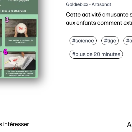
Goldieblox - Artisanat
Cette activité amusante su
aux enfants comment extra
Pourquoi ça marche :
Prise en compte : vous 
#science
#tige
#a
STEM pratiques - Les enf
#plus de 20 minutes
Indications claires étap
Engagement élevé - la g
A
 intéresser