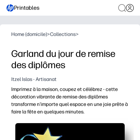
Printables
Home (domicile)
>
Collections
>
Garland du jour de remise
des diplômes
Itzel Islas - Artisanat
Imprimez à la maison, coupez et célébrez - cette
décoration vibrante de remise des diplômes
transforme n'importe quel espace en une joie prête à
faire la fête en quelques minutes.
Pourquoi ça marche
Configuration sans préparation - Imprimez sur du papie
Engagement adapté aux enfants - les élèves peuvent ai