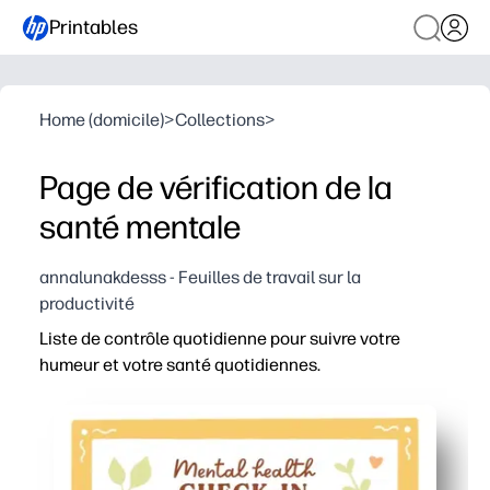
Printables
Home (domicile)
>
Collections
>
Page de vérification de la
santé mentale
annalunakdesss - Feuilles de travail sur la
productivité
Liste de contrôle quotidienne pour suivre votre
humeur et votre santé quotidiennes.
Pourquoi ça marche
Design « Print-and-Go » - il vous suffit de taper sur I
Des sections claires sur l'humeur, le sommeil, l'hydrata
Renforcez la conscience de soi et des routines saines - v