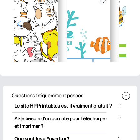
Questions fréquemment posées
Le site HP Printables est-il vraiment gratuit ?
HP Printables propose plus de 2500
Ai-je besoin d'un compte pour télécharger
documents imprimables gratuits à
et imprimer ?
télécharger et à imprimer. Découvrez
Vous pouvez explorer et imprimer sans
des pages de coloriage populaires, des
Que sont les « Favoris » ?