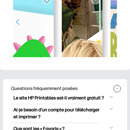
Questions fréquemment posées
Le site HP Printables est-il vraiment gratuit ?
HP Printables propose plus de 2500
Ai-je besoin d'un compte pour télécharger
documents imprimables gratuits à
et imprimer ?
télécharger et à imprimer. Découvrez
Vous pouvez explorer et imprimer sans
des pages de coloriage populaires, des
Que sont les « Favoris » ?