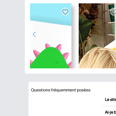
Questions fréquemment posées
Le sit
HP Pr
Ai-je 
impri