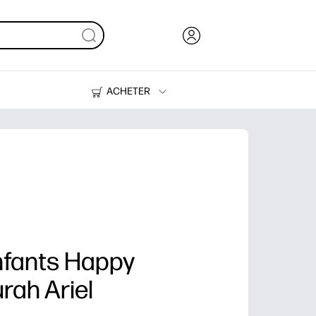
ACHETER
Encre, toner et papier
Imprimantes
nfants Happy
rah Ariel