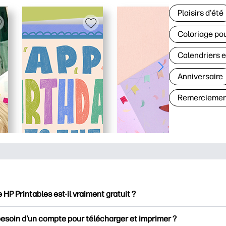
Plaisirs d'été
Coloriage pou
Calendriers e
Anniversaire
Remerciemen
e HP Printables est-il vraiment gratuit ?
intables propose plus de 2500 documents imprimables gratuits 
besoin d'un compte pour télécharger et imprimer ?
mer. Découvrez des pages de coloriage populaires, des fiches d