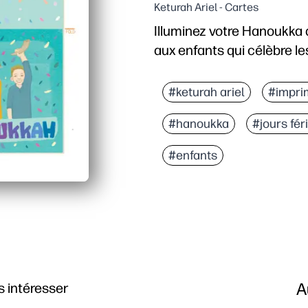
Keturah Ariel - Cartes
Illuminez votre Hanoukka 
aux enfants qui célèbre les
Pourquoi ça marche
Imprimez dès aujourd'hu
#keturah ariel
#impri
Les œuvres d'art centrée
#hanoukka
#jours fér
Polyvalent pour la mais
Conçu pour être parfait 
#enfants
A
 intéresser