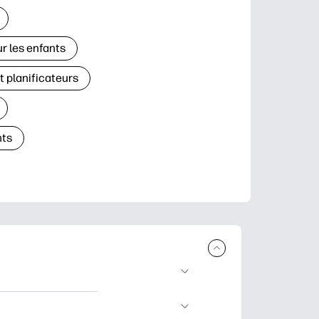
r les enfants
t planificateurs
ts
à télécharger et à
’apprentissage