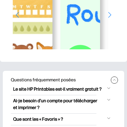
Questions fréquemment posées
Le site HP Printables est-il vraiment gratuit ?
HP Printables propose plus de 2500
Ai-je besoin d'un compte pour télécharger
documents imprimables gratuits à
et imprimer ?
télécharger et à imprimer. Découvrez
Vous pouvez explorer et imprimer sans
des pages de coloriage populaires, des
Que sont les « Favoris » ?
créer de compte. Mais en vous
fiches d’apprentissage ludiques, des