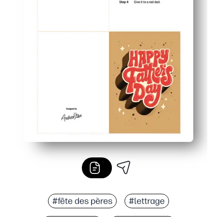
#fête des pères
#lettrage