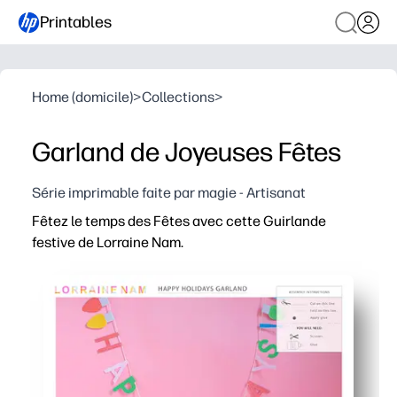
Printables
Home (domicile)
>
Collections
>
Garland de Joyeuses Fêtes
Série imprimable faite par magie - Artisanat
Fêtez le temps des Fêtes avec cette Guirlande
festive de Lorraine Nam.
Pourquoi ça marche
Vous pouvez imprimer, couper et accrocher en quelques 
Les enfants restent engagés grâce à un artisanat pratique
Flexible pour n'importe quel espace - imprimez des page
Réutilisable et fiable - enregistrez le fichier et réimpri