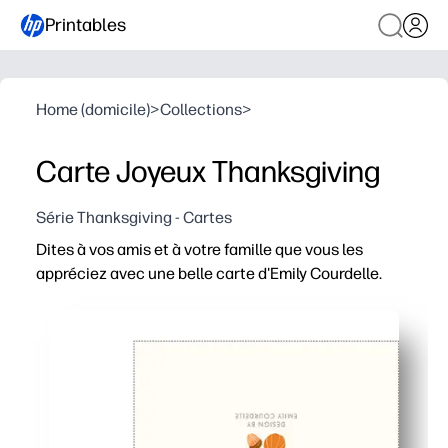
Printables
Home (domicile)
>
Collections
>
Carte Joyeux Thanksgiving
Série Thanksgiving - Cartes
Dites à vos amis et à votre famille que vous les
appréciez avec une belle carte d'Emily Courdelle.
Pourquoi ça marche
Zéro préparation - imprimez à la maison, pliez et vous êt
Les œuvres chaleureuses et modernes d'Emily Courdelle
Beaucoup d'espace à l'intérieur pour que les enfants pu
Pratique pour les journées chargées - imprimeen une ou u