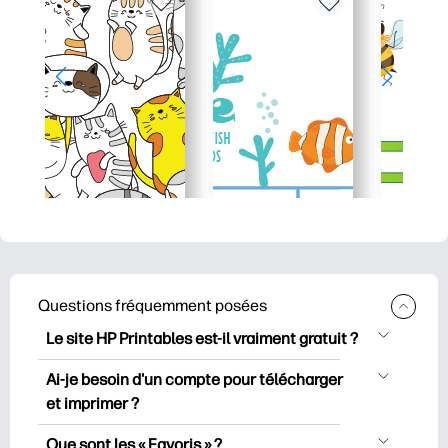
Questions fréquemment posées
Le site HP Printables est-il vraiment gratuit ?
HP Printables propose plus de 2500
Ai-je besoin d'un compte pour télécharger
documents imprimables gratuits à
et imprimer ?
télécharger et à imprimer. Découvrez
Vous pouvez explorer et imprimer sans
des pages de coloriage populaires, des
Que sont les « Favoris » ?