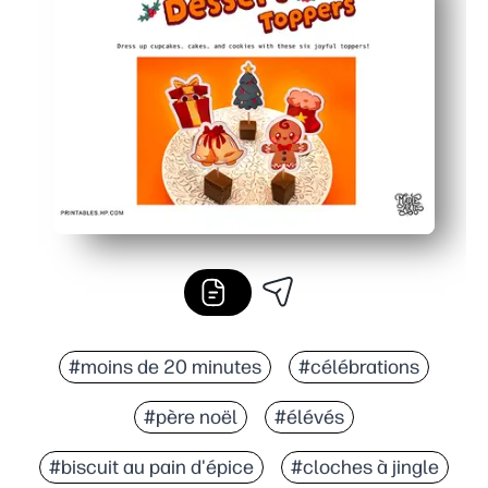
#moins de 20 minutes
#célébrations
#père noël
#élévés
#biscuit au pain d'épice
#cloches à jingle