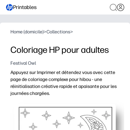
Printables
Home (domicile)
>
Collections
>
Coloriage HP pour adultes
Festival Owl
Appuyez sur Imprimer et détendez vous avec cette
page de coloriage complexe pour hibou - une
réinitialisation créative rapide et apaisante pour les
journées chargées.
Pourquoi ça marche
Zéro préparation : imprimez et commencez à colorier av
Le tracé détaillé des lignes favorise la concentration et
De la salle de classe au canapé - à utiliser pour les pa