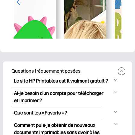
Questions fréquemment posées
Le site HP Printables est-il vraiment gratuit ?
HP Printables propose plus de 2500
Ai-je besoin d'un compte pour télécharger
documents imprimables gratuits à
et imprimer ?
télécharger et à imprimer. Découvrez
Vous pouvez explorer et imprimer sans
des pages de coloriage populaires, des
Que sont les « Favoris » ?
créer de compte. Mais en vous
fiches d’apprentissage ludiques, des
Les favoris sont votre réserve
connectant, vous pouvez enregistrer vos
Comment puis-je obtenir de nouveaux
activités de bricolage, des cartes pour
personnelle de documents imprimables
documents imprimables préférés et les
documents imprimables sans avoir à les
des occasions spéciales, ainsi que des