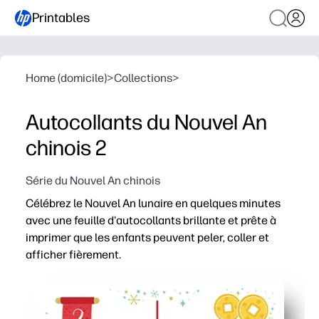
Printables
Home (domicile)
>
Collections
>
Autocollants du Nouvel An
chinois 2
Série du Nouvel An chinois
Célébrez le Nouvel An lunaire en quelques minutes
avec une feuille d'autocollants brillante et prête à
imprimer que les enfants peuvent peler, coller et
afficher fièrement.
Pourquoi ça marche
Sans préparation - Imprimez simplement sur du papier 
Stimule l'engagement - des icônes ludiques invitent les