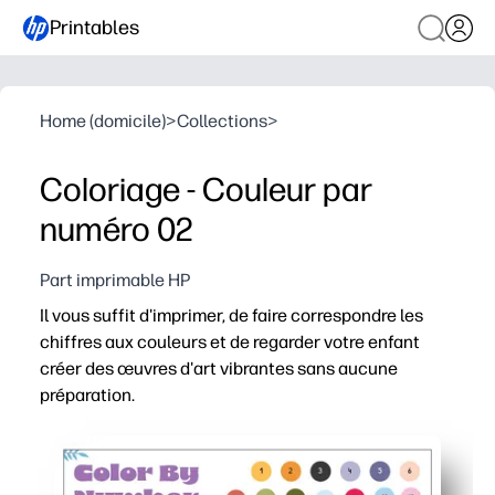
Printables
Home (domicile)
>
Collections
>
Coloriage - Couleur par
numéro 02
Part imprimable HP
Il vous suffit d'imprimer, de faire correspondre les
chiffres aux couleurs et de regarder votre enfant
créer des œuvres d'art vibrantes sans aucune
préparation.
Pourquoi ça marche
Renforcer la reconnaissance des nombres, la reconnaissa
La conception autovérifiante favorise la concentration 