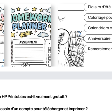
Plaisirs d'été
Coloriage pou
Calendriers e
Anniversaire
Remerciemen
e HP Printables est-il vraiment gratuit ?
intables propose plus de 2500 documents imprimables gratuits 
besoin d'un compte pour télécharger et imprimer ?
mer. Découvrez des pages de coloriage populaires, des fiches d