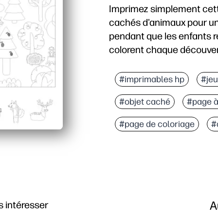
Imprimez simplement cette
cachés d'animaux pour un 
pendant que les enfants 
colorent chaque découver
Pourquoi ça marche
Activité sans préparatio
#imprimables hp
#jeu
Engagement deux en un -
#objet caché
#page à
Renforcer les compétence
Flexible partout - idéal 
#page de coloriage
#
A
 intéresser