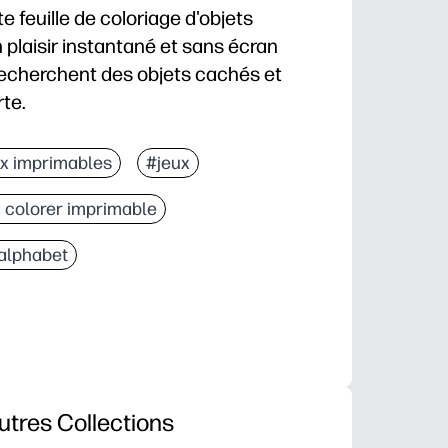
 feuille de coloriage d'objets
plaisir instantané et sans écran
recherchent des objets cachés et
te.
n : appuyez sur l'impression et vous êtes prêt pour l
x imprimables
#jeux
 un défi de recherche et de recherche et une page 
 colorer imprimable
s - affine la concentration, le balayage visuel, le voc
pour les centres, les premières finissages, les jours d
alphabet
utres Collections