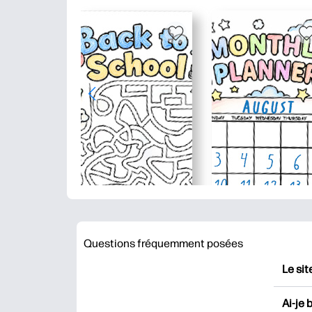
Questions fréquemment posées
Le sit
HP Pr
Ai-je 
impri