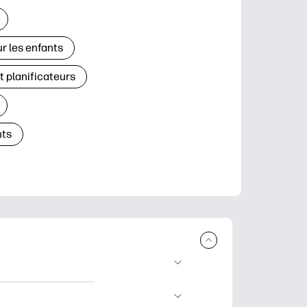
r les enfants
t planificateurs
ts
à télécharger et à
’apprentissage