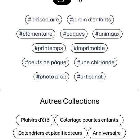
#préscolaire
#jardin d'enfants
#élémentaire
#pâques
#animaux
#printemps
#imprimable
#oeufs de pâque
#une chirlande
#photo prop
#artisanat
Autres Collections
Plaisirs d'été
Coloriage pour les enfants
Calendriers et planificateurs
Anniversaire