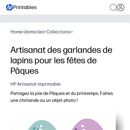
Printables
Home (domicile)
>
Collections
>
Artisanat des garlandes de
lapins pour les fêtes de
Pâques
HP Artisanat imprimable
Partagez la joie de Pâques et du printemps. Faites
une chirlande ou un objet photo !
Pourquoi ça marche
Les pages à imprimer et à utiliser signifient zéro préparati
L'artisanat pratique permet aux enfants de rester enga