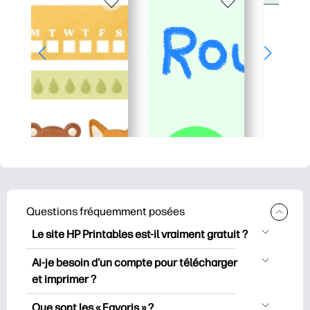
Questions fréquemment posées
Le site HP Printables est-il vraiment gratuit ?
HP Printables propose plus de 2500
Ai-je besoin d'un compte pour télécharger
documents imprimables gratuits à
et imprimer ?
télécharger et à imprimer. Découvrez
Vous pouvez explorer et imprimer sans
des pages de coloriage populaires, des
Que sont les « Favoris » ?