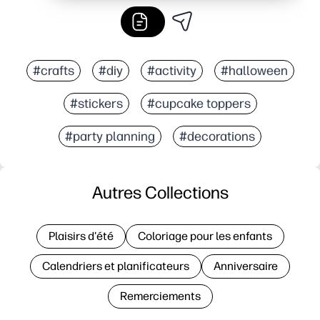
#crafts
#diy
#activity
#halloween
#stickers
#cupcake toppers
#party planning
#decorations
Autres Collections
Plaisirs d'été
Coloriage pour les enfants
Calendriers et planificateurs
Anniversaire
Remerciements