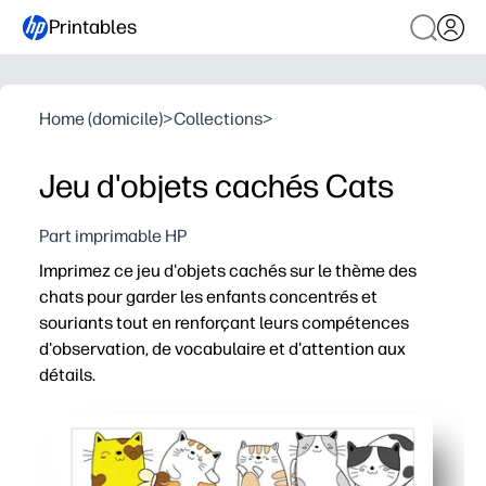
Printables
Home (domicile)
>
Collections
>
Jeu d'objets cachés Cats
Part imprimable HP
Imprimez ce jeu d'objets cachés sur le thème des
chats pour garder les enfants concentrés et
souriants tout en renforçant leurs compétences
d'observation, de vocabulaire et d'attention aux
détails.
Pourquoi ça marche
Aucune préparation - il suffit d'imprimer, de distribuer e
D'adorables scènes de chat incitent les enfants à chasse