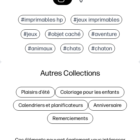
#imprimables hp
#jeux imprimables
#jeux
#objet caché
#aventure
#animaux
#chats
#chaton
Autres Collections
Plaisirs d'été
Coloriage pour les enfants
Calendriers et planificateurs
Anniversaire
Remerciements
Ces éléments peuvent également vous intéresser