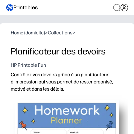
Printables
Home (domicile)
>
Collections
>
Planificateur des devoirs
HP Printable Fun
Contrôlez vos devoirs grâce à un planificateur
d'impression qui vous permet de rester organisé,
motivé et dans les délais.
Pourquoi ça marche
Zéro préparation - imprimez une nouvelle page chaque f
Un aperçu hebdomadaire facilite la planification des af
Des cotisations satisfaisantes renforcent la motivation 
Fonctionne à la maison ou en classe - routine constant