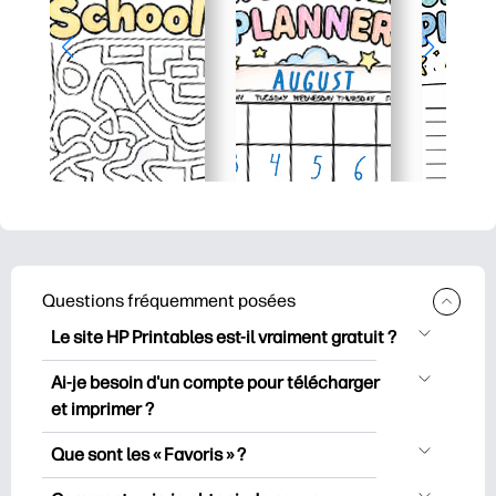
Questions fréquemment posées
Le site HP Printables est-il vraiment gratuit ?
HP Printables propose plus de 2500
Ai-je besoin d'un compte pour télécharger
documents imprimables gratuits à
et imprimer ?
télécharger et à imprimer. Découvrez
Vous pouvez explorer et imprimer sans
des pages de coloriage populaires, des
Que sont les « Favoris » ?
créer de compte. Mais en vous
fiches d’apprentissage ludiques, des
Les favoris sont votre réserve