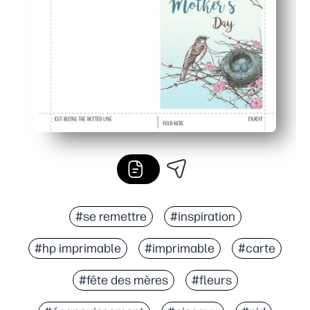
Des résultats impeccable : des œuvres d'art nettes imp
#se remettre
#inspiration
#hp imprimable
#imprimable
#carte
#fête des mères
#fleurs