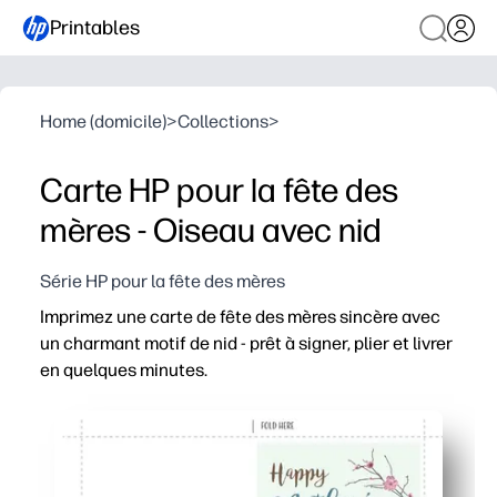
Printables
Home (domicile)
>
Collections
>
Carte HP pour la fête des
mères - Oiseau avec nid
Série HP pour la fête des mères
Imprimez une carte de fête des mères sincère avec
un charmant motif de nid - prêt à signer, plier et livrer
en quelques minutes.
Pourquoi ça marche
Aucune préparation - téléchargez, imprimez sur du papier
Pour les enfants - invitez les enfants à ajouter des de
Polyvalent - parfait pour célébrer les mamans, les gra