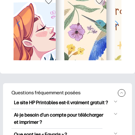
Questions fréquemment posées
Le site HP Printables est-il vraiment gratuit ?
HP Printables propose plus de 2500
Ai-je besoin d'un compte pour télécharger
documents imprimables gratuits à
et imprimer ?
télécharger et à imprimer. Découvrez
Vous pouvez explorer et imprimer sans
des pages de coloriage populaires, des
Que sont les « Favoris » ?