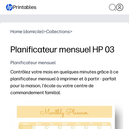
Printables
Home (domicile)
>
Collections
>
Planificateur mensuel HP 03
Planificateur mensuel
Contrôlez votre mois en quelques minutes grâce à ce
planificateur mensuel à imprimer et à partir - parfait
pour la maison, l'école ou votre centre de
commandement familial.
Pourquoi ça marche
Prêt en un clin d'air - imprimez et commencez à planifi
Non daté et réutilisable - commencez n'importe quel mo
Aménagement spacieux - de grandes boîtes quotidiennes