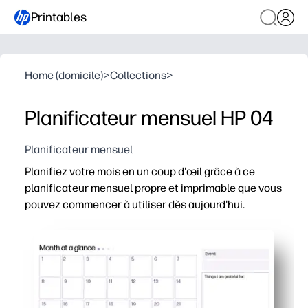
Printables
Home (domicile)
>
Collections
>
Planificateur mensuel HP 04
Planificateur mensuel
Planifiez votre mois en un coup d'œil grâce à ce
planificateur mensuel propre et imprimable que vous
pouvez commencer à utiliser dès aujourd'hui.
Pourquoi ça marche
Prêt en quelques minutes - il suffit d'imprimer, d'épinglez e
Vous obtenez de grandes boîtes pour les rendez-vous, le
Facile à partager : publiez sur le réfrigérateur, glisset
Flexible et réutilisable - imprimez une nouvelle page ch