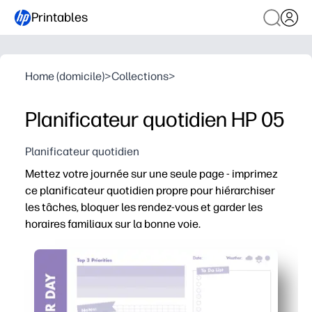
Printables
Home (domicile)
>
Collections
>
Planificateur quotidien HP 05
Planificateur quotidien
Mettez votre journée sur une seule page - imprimez
ce planificateur quotidien propre pour hiérarchiser
les tâches, bloquer les rendez-vous et garder les
horaires familiaux sur la bonne voie.
Pourquoi ça marche
Configuration sans préparation - imprimez et commence
Des sections claires pour les priorités, les choses à fa
La mise en page adaptée à la famille suit les cours, les 