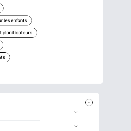
r les enfants
t planificateurs
ts
à télécharger et à
’apprentissage