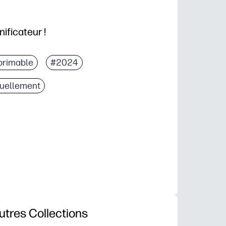
ificateur !
primable
#2024
uellement
utres Collections