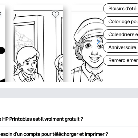
Plaisirs d'été
Coloriage pou
Calendriers e
Anniversaire
Remerciemen
e HP Printables est-il vraiment gratuit ?
intables propose plus de 2500 documents imprimables gratuits 
besoin d'un compte pour télécharger et imprimer ?
mer. Découvrez des pages de coloriage populaires, des fiches d