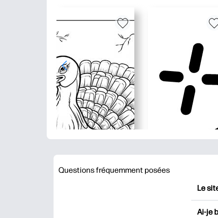
Questions fréquemment posées
Le sit
HP Pr
Ai-je 
impri