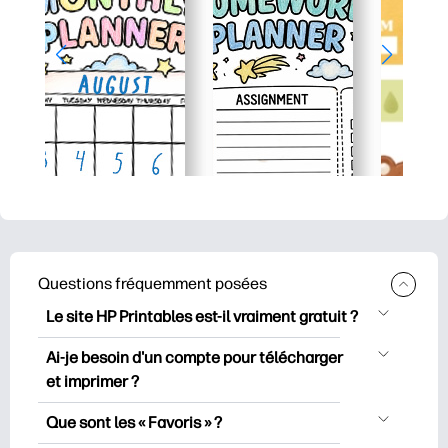
Questions fréquemment posées
Le site HP Printables est-il vraiment gratuit ?
HP Printables propose plus de 2500
Ai-je besoin d'un compte pour télécharger
documents imprimables gratuits à
et imprimer ?
télécharger et à imprimer. Découvrez
Vous pouvez explorer et imprimer sans
des pages de coloriage populaires, des
Que sont les « Favoris » ?
créer de compte. Mais en vous
fiches d’apprentissage ludiques, des