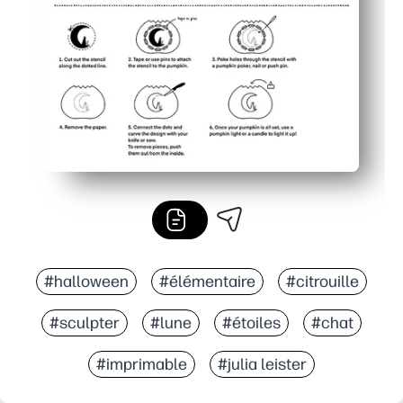
#halloween
#élémentaire
#citrouille
#sculpter
#lune
#étoiles
#chat
#imprimable
#julia leister