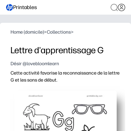
Printables
Home (domicile)
>
Collections
>
Lettre d'apprentissage G
Désir @lovebloomlearn
Cette activité favorise la reconnaissance de la lettre
G et les sons de début.
Pourquoi ça marche
Print-and-Go - aucune préparation pour un relèvement ra
Vos apprenants restent engagés dans les tâches de traç
Vous augmentez la conscience phonémique en repérant 
Vous développez des habiletés motrices fines et une écr