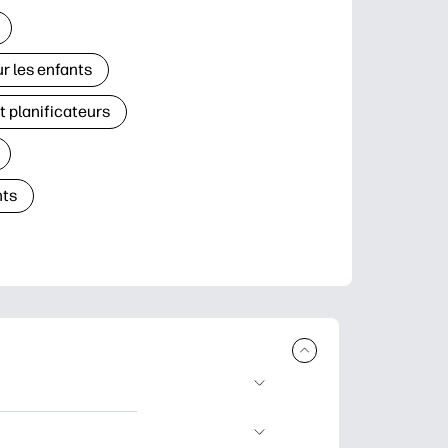
r les enfants
t planificateurs
ts
à télécharger et à
’apprentissage