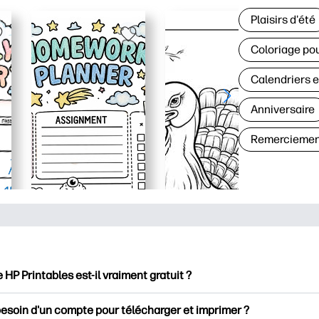
Plaisirs d'été
Coloriage pou
Calendriers e
Anniversaire
Remerciemen
e HP Printables est-il vraiment gratuit ?
intables propose plus de 2500 documents imprimables gratuits 
besoin d'un compte pour télécharger et imprimer ?
mer. Découvrez des pages de coloriage populaires, des fiches d