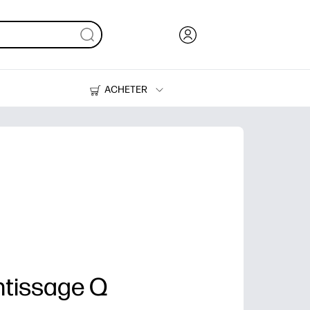
ACHETER
Encre, toner et papier
Imprimantes
ntissage Q