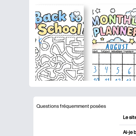
Questions fréquemment posées
Le sit
HP Pr
Ai-je 
impri