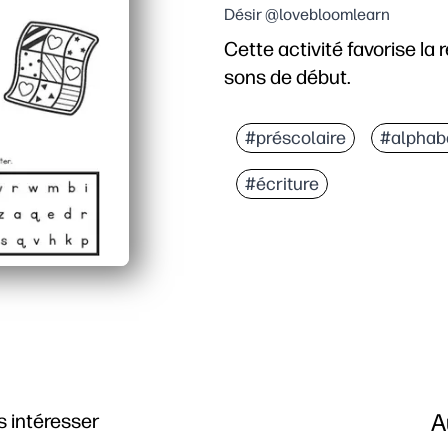
Désir @lovebloomlearn
Cette activité favorise la 
sons de début.
Pourquoi ça marche
Vous imprimez et partez 
#préscolaire
#alphab
Les enfants restent enga
#écriture
Vous renforcez la consc
La motricité fine et l'
A
 intéresser