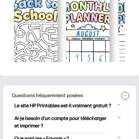
Questions fréquemment posées
Le site HP Printables est-il vraiment gratuit ?
HP Printables propose plus de 2500
Ai-je besoin d'un compte pour télécharger
documents imprimables gratuits à
et imprimer ?
télécharger et à imprimer. Découvrez
Vous pouvez explorer et imprimer sans
des pages de coloriage populaires, des
Que sont les « Favoris » ?