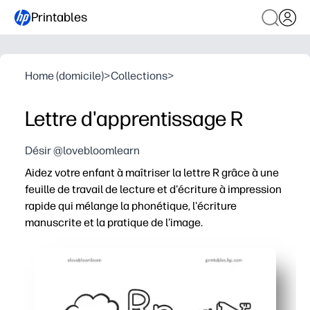
Printables
Home (domicile)
>
Collections
>
Lettre d'apprentissage R
Désir @lovebloomlearn
Aidez votre enfant à maîtriser la lettre R grâce à une
feuille de travail de lecture et d'écriture à impression
rapide qui mélange la phonétique, l'écriture
manuscrite et la pratique de l'image.
Pourquoi ça marche
Sans préparation - imprimez simplement et passez à une
Permet de reconnaître les R majuscules et minuscules à 
Renforce la conscience sonore initiale en faisant corr